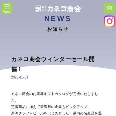
toggle
navigation
NEWS
お知らせ
カネコ商会ウィンターセール開
催！
2023-10-31
カネコ商会のお歳暮ギフトカタログが完成いたしまし
た。
定番商品に加えて新潟県の企業もピックアップ。
新潟クラフトビールをはじめとした、県内の名産品を豊